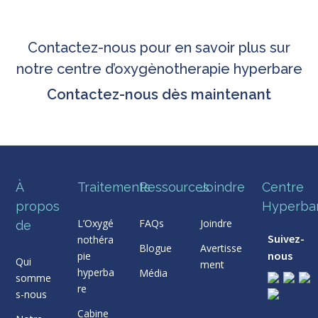
Contactez-nous pour en savoir plus sur
notre centre d’oxygènotherapie hyperbare
Contactez-nous dès maintenant
À
Traitements
Ressources
Joindre
Centre
propos
Hyperba
L’Oxygé
FAQs
Joindre
de
Suivez-
nothéra
Blogue
Avertisse
nous
pie
Qui
ment
hyperba
Média
somme
re
s-nous
Cabine