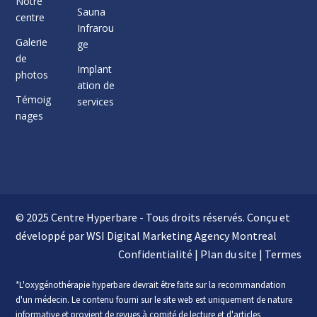
Notre
Sauna
centre
Infrarou
Galerie
ge
de
Implant
photos
ation de
Témoig
services
nages
© 2025 Centre Hyperbare - Tous droits réservés. Conçu et
développé par WSI
Digital Marketing Agency Montreal
Confidentialité
|
Plan du site
|
Termes
*L'oxygénothérapie hyperbare devrait être faite sur la recommandation
d'un médecin. Le contenu fourni sur le site web est uniquement de nature
informative et provient de revues à comité de lecture et d'articles